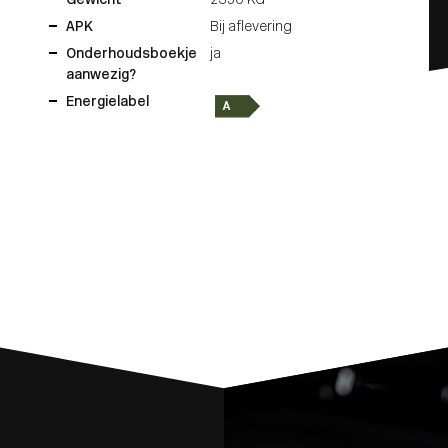
Gewicht
2350 KG
APK
Bij aflevering
Onderhoudsboekje
ja
aanwezig?
Energielabel