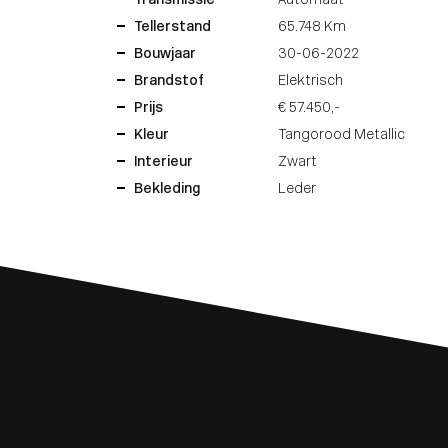
Transmissie
Automaat
Tellerstand
65.748 Km
Bouwjaar
30-06-2022
Brandstof
Elektrisch
Prijs
€ 57.450,-
Kleur
Tangorood Metallic
Interieur
Zwart
Bekleding
Leder