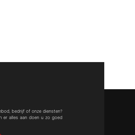
bod, bedrijf of onze diensten?
en er alles aan doen u zo goed