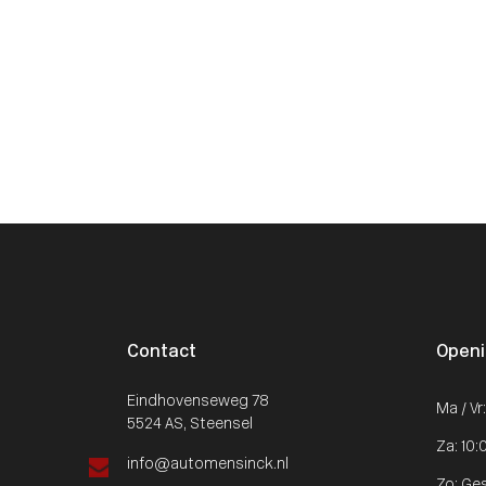
Contact
Openi
Eindhovenseweg 78
Ma / Vr
5524 AS, Steensel
Za: 10:
info@automensinck.nl
Zo: Ge