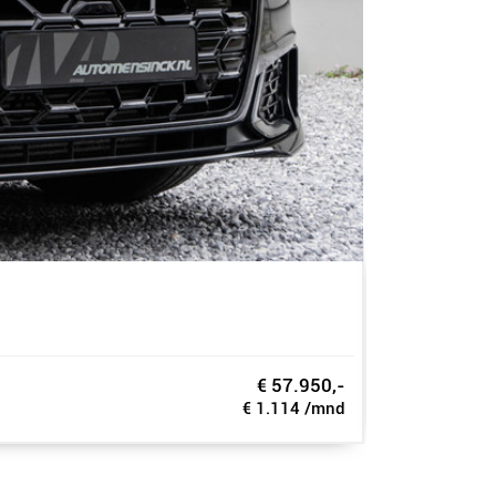
Volkswa
1.5 eHybrid R-L
€ 57.950,-
2025
-
11.
€ 1.114 /mnd