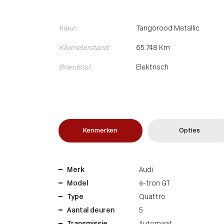
Kleur:
Tangorood Metallic
Kilometerstand:
65.748 Km
Brandstof:
Elektrisch
Kenmerken
Opties
Merk
Audi
Model
e-tron GT
Type
Quattro
Aantal deuren
5