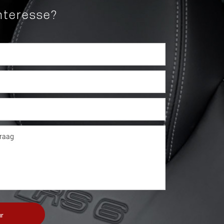
nteresse?
r