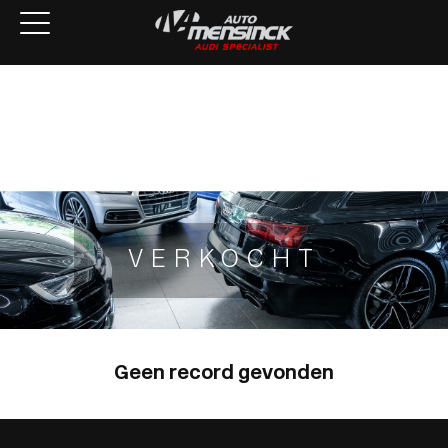
Home
Aanbod
Services
Over ons
Verkocht
Contact
VERKOCHT
Geen record gevonden