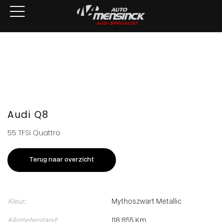
Home
Aanbod
Services
Over ons
Verkocht
Contact
Audi Q8
55 TFSI Quattro
Terug naar overzicht
Kleur:
Mythoszwart Metallic
Kilometerstand:
118.855 Km