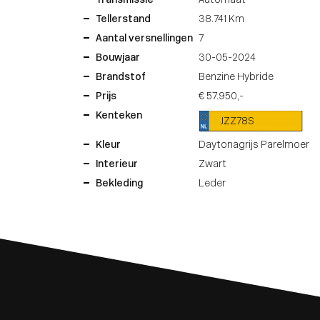
Transmissie
Automaat
Tellerstand
38.741 Km
Aantal versnellingen
7
Bouwjaar
30-05-2024
Brandstof
Benzine Hybride
Prijs
€ 57.950,-
Kenteken
JZZ78S
Kleur
Daytonagrijs Parelmoer
Interieur
Zwart
Bekleding
Leder