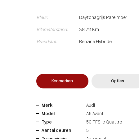
Kleur:
Daytonagrijs Parelmoer
Kilometerstand:
38.741 Km
Brandstof:
Benzine Hybride
Kenmerken
Opties
Merk
Audi
Model
A6 Avant
Type
50 TFSI e Quattro
Aantal deuren
5