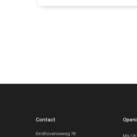
Contact
Openi
Eindhovenseweg 78
Ma / Vr