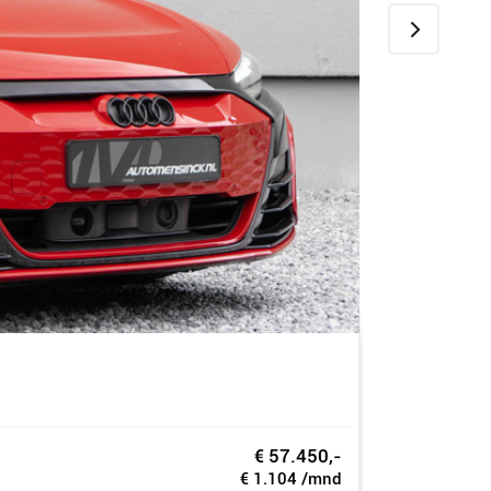
Volkswa
1.5 eHybrid R-L
€ 57.450,-
2025
-
11.
€ 1.104 /mnd