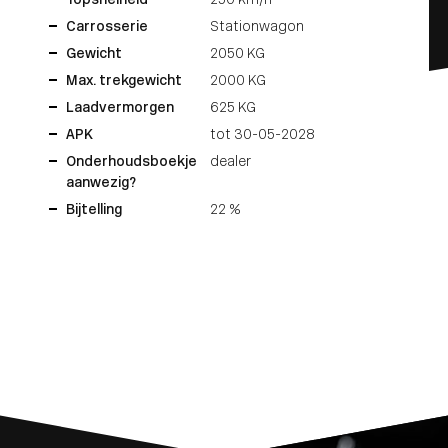
Topsnelheid
250 km/h
Carrosserie
Stationwagon
Gewicht
2050 KG
Max. trekgewicht
2000 KG
Laadvermorgen
625 KG
APK
tot 30-05-2028
Onderhoudsboekje
dealer
aanwezig?
Bijtelling
22 %