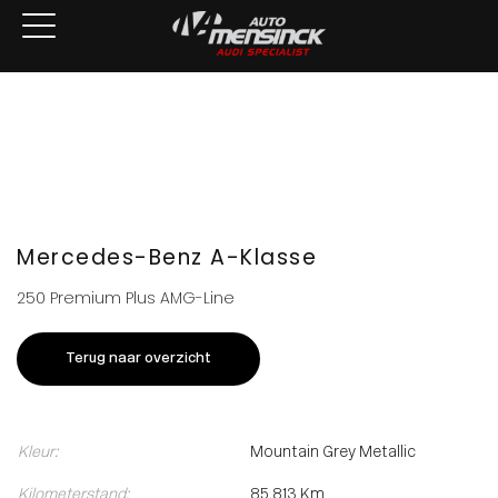
Home
Aanbod
Services
Over ons
Verkocht
Contact
Mercedes-Benz A-Klasse
250 Premium Plus AMG-Line
Terug naar overzicht
Kleur:
Mountain Grey Metallic
Kilometerstand:
85.813 Km