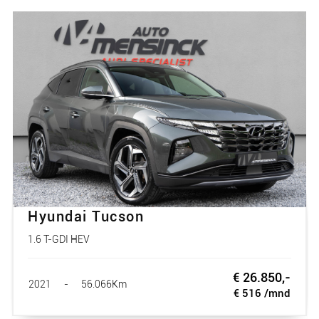
Hyundai Tucson
1.6 T-GDI HEV
€ 26.850,-
2021
-
56.066Km
€ 516 /mnd