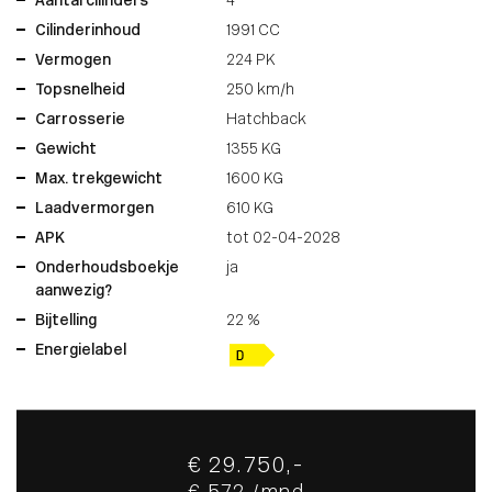
Aantal cilinders
4
Cilinderinhoud
1991 CC
Vermogen
224 PK
Topsnelheid
250 km/h
Carrosserie
Hatchback
Gewicht
1355 KG
Max. trekgewicht
1600 KG
Laadvermorgen
610 KG
APK
tot 02-04-2028
Onderhoudsboekje
ja
aanwezig?
Bijtelling
22 %
Energielabel
€ 29.750,-