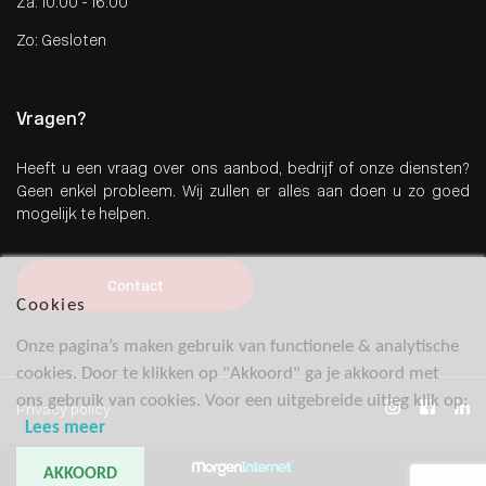
Za: 10:00 - 16:00
Zo: Gesloten
Vragen?
Heeft u een vraag over ons aanbod, bedrijf of onze diensten?
Geen enkel probleem. Wij zullen er alles aan doen u zo goed
mogelijk te helpen.
Contact
Cookies
Onze pagina’s maken gebruik van functionele & analytische
cookies. Door te klikken op "Akkoord" ga je akkoord met
ons gebruik van cookies. Voor een uitgebreide uitleg klik op:
Privacy policy
Lees meer
AKKOORD